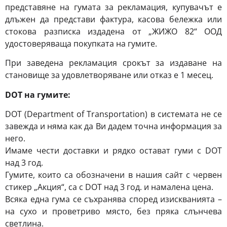
представяне на гумата за рекламация, купувачът е
длъжен да представи фактура, касова бележка или
стокова разписка издадена от „ЖИЖО 82“ ООД
удостоверяваща покупката на гумите.
При заведена рекламация срокът за издаване на
становище за удовлетворяване или отказ е 1 месец.
DOT на гумите:
DOT (Department of Transportation) в системата не се
завежда и няма как да Ви дадем точна информация за
него.
Имаме чести доставки и рядко остават гуми с DOT
над 3 год.
Гумите, които са обозначени в нашия сайт с червен
стикер „Акция“, са с DOT над 3 год. и намалена цена.
Всяка една гума се съхранява според изискванията –
на сухо и проветриво място, без пряка слънчева
светлина.