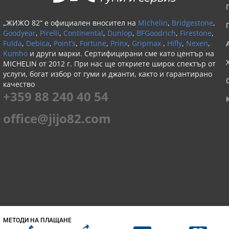
„ЖИЖО 82“ е официален вносител на
Michelin
,
Bridgestone
,
Goodyear
,
Pirelli
,
Continental
,
Dunlop
,
BFGoodrich
,
Firestone
,
Fulda
,
Debica
,
Point’s
,
Fortune
,
Prinx
,
Gripmax
,
Hifly
,
Nexen
,
Kumho
и други марки. Сертифицирани сме като център на
MICHELIN от 2012 г. При нас ще откриете широк спектър от
услуги, богат избор от гуми и джанти, както и гарантирано
качество
+359 88 240 40 54
office@jijo82.com
МЕТОДИ НА ПЛАЩАНЕ