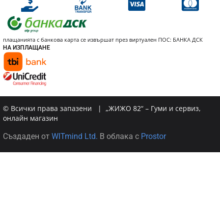
плащанията с банкова карта се извършат през виртуален ПОС: БАНКА ДСК
НА ИЗПЛАЩАНЕ
© Всички права запазени | „ЖИЖО 82“ – Гуми и сервиз,
онлайн магазин
Създаден от
WITmind Ltd.
В облака с
Prostor