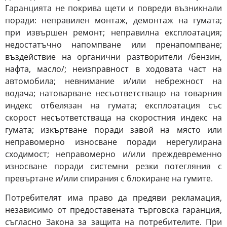
Гаранцията не покрива щети и повреди възникнали
поради: неправилен монтаж, демонтаж на гумата;
при извършен ремонт; неправилна експлоатация;
недостатъчно напомпване или пренапомпване;
въздействие на органични разтворители /бензин,
нафта, масло/; неизправност в ходовата част на
автомобила; невнимание и/или небрежност на
водача; натоварване несъответстващо на товарния
индекс отбелязан на гумата; експлоатация със
скорост несъответстваща на скоростния индекс на
гумата; изкъртване поради завой на място или
неправомерно износване поради нерегулирана
сходимост; неправомерно и/или преждевременно
износване поради системни резки потегляния с
превъртане и/или спирания с блокиране на гумите.
Потребителят има право да предяви рекламация,
независимо от предоставената търговска гаранция,
съгласно Закона за защита на потребителите. При