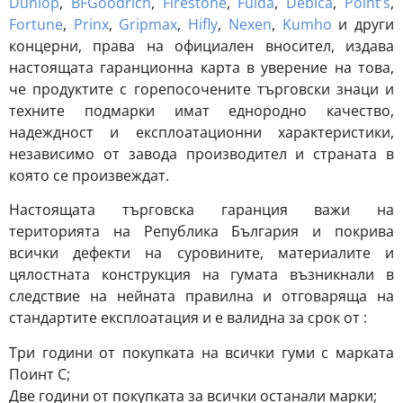
Dunlop
,
BFGoodrich
,
Firestone
,
Fulda
,
Debica
,
Point’s
,
Fortune
,
Prinx
,
Gripmax
,
Hifly
,
Nexen
,
Kumho
и други
концерни, права на официален вносител, издава
настоящата гаранционна карта в уверение на това,
че продуктите с горепосочените търговски знаци и
техните подмарки имат еднородно качество,
надеждност и експлоатационни характеристики,
независимо от завода производител и страната в
която се произвеждат.
Настоящата търговска гаранция важи на
територията на Република България и покрива
всички дефекти на суровините, материалите и
цялостната конструкция на гумата възникнали в
следствие на нейната правилна и отговаряща на
стандартите експлоатация и е валидна за срок от :
Три години от покупката на всички гуми с марката
Поинт С;
Две години от покупката за всички останали марки;