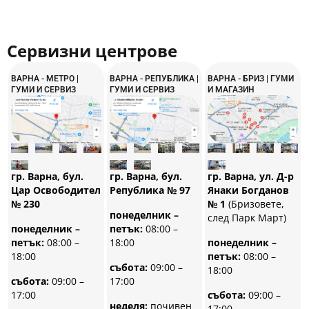
Сервизни центрове
ВАРНА - МЕТРО |
ВАРНА - РЕПУБЛИКА |
ВАРНА - БРИЗ | ГУМИ
ГУМИ И СЕРВИЗ
ГУМИ И СЕРВИЗ
И МАГАЗИН
гр. Варна, бул.
гр. Варна, бул.
гр. Варна, ул. Д-р
Република № 97
Цар Освободител
Янаки Богданов
№ 230
№ 1
(Бризовете,
понеделник –
след Парк Март)
петък:
08:00 –
понеделник –
18:00
петък:
08:00 –
понеделник –
18:00
петък:
08:00 –
събота:
09:00 –
18:00
17:00
събота:
09:00 –
17:00
събота:
09:00 –
неделя:
почивен
17:00