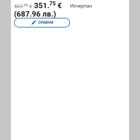
75
351.
€
Изчерпан
00
469.
€
(687.96 лв.)
СРАВНИ