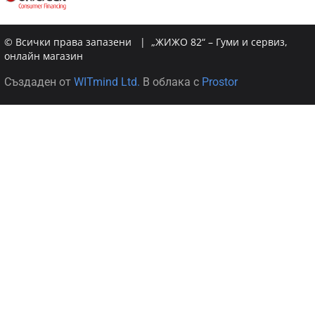
© Всички права запазени | „ЖИЖО 82“ – Гуми и сервиз,
онлайн магазин
Създаден от
WITmind Ltd.
В облака с
Prostor