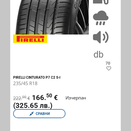
B
A
70
PIRELLI CINTURATO P7 C2 S-I
235/45 R18
50
166.
€
Изчерпан
00
222.
€
(325.65 лв.)
СРАВНИ