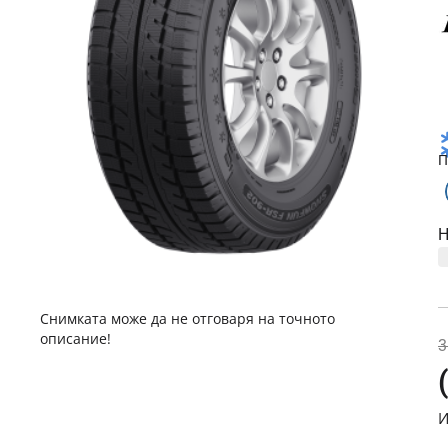
П
Н
Снимката може да не отговаря на точното
описание!
3
И