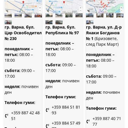
гр. Варна, бул.
гр. Варна, бул.
гр. Варна, ул. Д-р
Република № 97
Цар Освободител
Янаки Богданов
№ 230
№ 1
(Бризовете,
понеделник –
след Парк Март)
петък:
08:00 –
понеделник –
18:00
петък:
08:00 –
понеделник –
18:00
петък:
08:00 –
събота:
09:00 –
18:00
17:00
събота:
09:00 –
17:00
събота:
09:00 –
неделя:
почивен
17:00
ден
неделя:
почивен
ден
неделя:
почивен
Телефон гуми:
ден
Телефон гуми:
+359 884 51 81
Телефон гуми:
93
+359 887 42 48
51
+359 887 40 71
+359 884 57 49
77