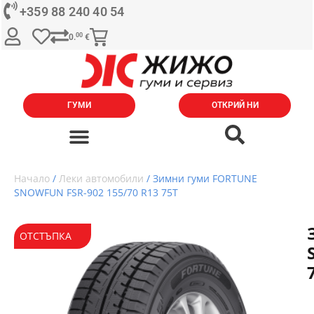
+359 88 240 40 54
00
0.
€
ГУМИ
ОТКРИЙ НИ
Начало
/
Леки автомобили
/ Зимни гуми FORTUNE
SNOWFUN FSR-902 155/70 R13 75T
ОТСТЪПКА