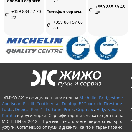
77
Телефон сервиз:
+359 885 39 48
Телефон сервиз:
+359 884 57 70
48
22
+359 884 57 68
89
„ЖИЖО 82“ е официален вносител на
Michelin
,
Bridgestone
,
Goodyear
,
Pirelli
,
Continental
,
Dunlop
,
BFGoodrich
,
Firestone
,
Fulda
,
Debica
,
Point’s
,
Fortune
,
Prinx
,
Gripmax
,
Hifly
,
Nexen
,
Kumho
и други марки. Сертифицирани сме като център на
MICHELIN от 2012 г. При нас ще откриете широк спектър от
услуги, богат избор от гуми и джанти, както и гарантирано