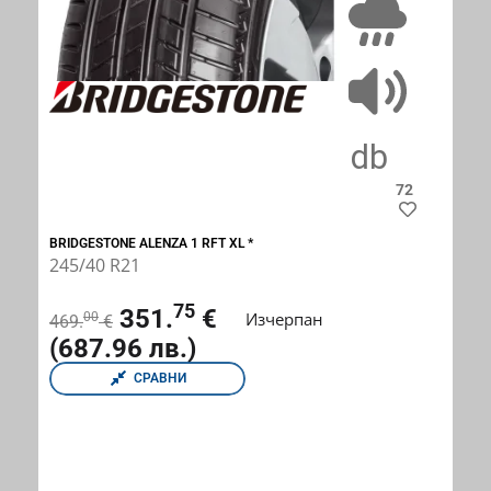
B
72
BRIDGESTONE ALENZA 1 RFT XL *
245/40 R21
75
351.
€
Изчерпан
00
469.
€
(687.96 лв.)
СРАВНИ