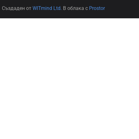
Създаден от
WITmind Ltd.
В облака с
Prostor