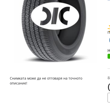
П
Н
8
Снимката може да не отговаря на точното
описание!