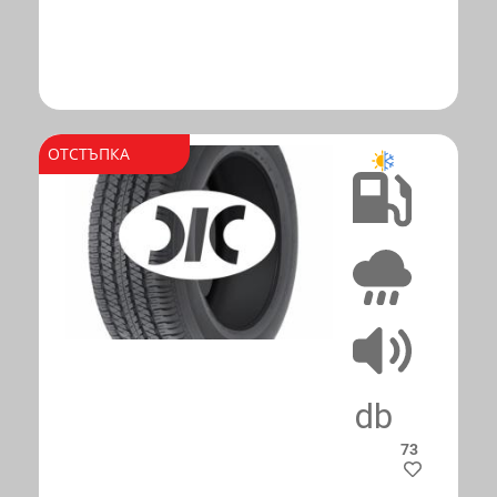
ОТСТЪПКА
C
A
73