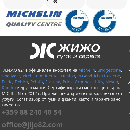
89
„ЖИЖО 82“ е официален вносител на
Michelin
,
Bridgestone
,
Goodyear
,
Pirelli
,
Continental
,
Dunlop
,
BFGoodrich
,
Firestone
,
Fulda
,
Debica
,
Point’s
,
Fortune
,
Prinx
,
Gripmax
,
Hifly
,
Nexen
,
Kumho
и други марки. Сертифицирани сме като център на
MICHELIN от 2012 г. При нас ще откриете широк спектър от
услуги, богат избор от гуми и джанти, както и гарантирано
качество
+359 88 240 40 54
office@jijo82.com