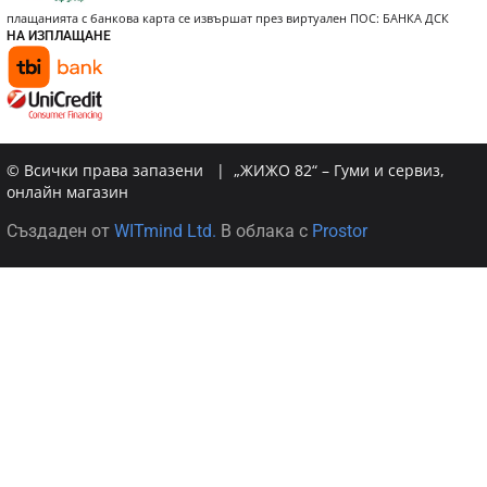
плащанията с банкова карта се извършат през виртуален ПОС: БАНКА ДСК
НА ИЗПЛАЩАНЕ
© Всички права запазени | „ЖИЖО 82“ – Гуми и сервиз,
онлайн магазин
Създаден от
WITmind Ltd.
В облака с
Prostor