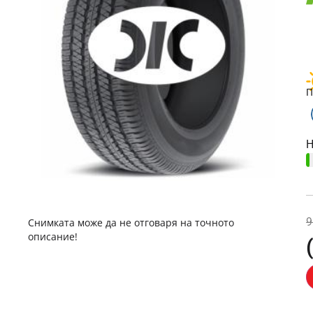
П
Н
9
Снимката може да не отговаря на точното
описание!