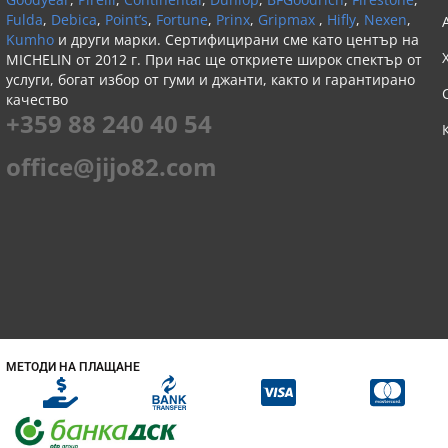
Fulda
,
Debica
,
Point’s
,
Fortune
,
Prinx
,
Gripmax
,
Hifly
,
Nexen
,
Kumho
и други марки. Сертифицирани сме като център на
MICHELIN от 2012 г. При нас ще откриете широк спектър от
услуги, богат избор от гуми и джанти, както и гарантирано
качество
+359 88 240 40 54
office@jijo82.com
МЕТОДИ НА ПЛАЩАНЕ