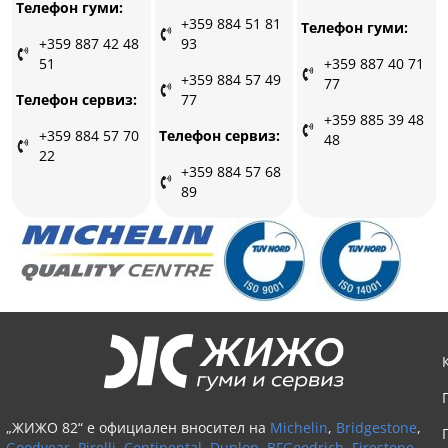
Телефон гуми:
+359 884 51 81
Телефон гуми:
93
+359 887 42 48
51
+359 887 40 71
+359 884 57 49
77
77
Телефон сервиз:
+359 885 39 48
Телефон сервиз:
+359 884 57 70
48
22
+359 884 57 68
89
„ЖИЖО 82“ е официален вносител на
Michelin
,
Bridgestone
,
Goodyear
,
Pirelli
,
Continental
,
Dunlop
,
BFGoodrich
,
Firestone
,