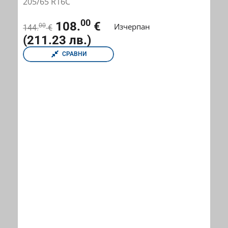
205/65 R16C
00
108.
€
Изчерпан
00
144.
€
(211.23 лв.)
СРАВНИ