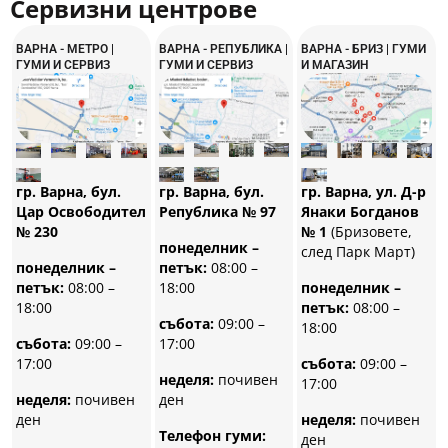
Сервизни центрове
ВАРНА - МЕТРО |
ВАРНА - РЕПУБЛИКА |
ВАРНА - БРИЗ | ГУМИ
ГУМИ И СЕРВИЗ
ГУМИ И СЕРВИЗ
И МАГАЗИН
гр. Варна, бул.
гр. Варна, бул.
гр. Варна, ул. Д-р
Република № 97
Цар Освободител
Янаки Богданов
№ 230
№ 1
(Бризовете,
понеделник –
след Парк Март)
петък:
08:00 –
понеделник –
18:00
петък:
08:00 –
понеделник –
18:00
петък:
08:00 –
събота:
09:00 –
18:00
17:00
събота:
09:00 –
17:00
събота:
09:00 –
неделя:
почивен
17:00
ден
неделя:
почивен
ден
неделя:
почивен
Телефон гуми:
ден