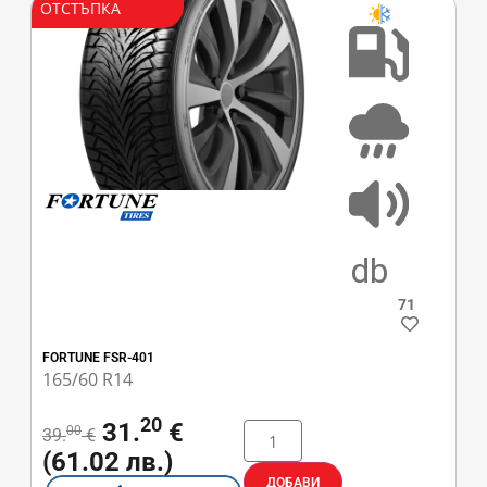
ОТСТЪПКА
C
B
71
FORTUNE FSR-401
165/60 R14
20
31.
€
00
39.
€
(61.02 лв.)
ДОБАВИ