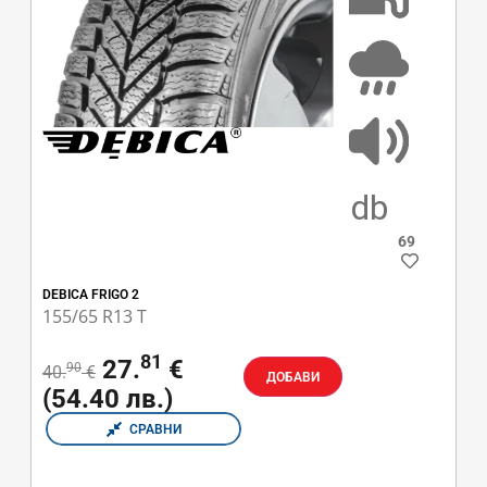
E
F
69
DEBICA FRIGO 2
155/65 R13 T
81
27.
€
90
40.
€
ДОБАВИ
(54.40 лв.)
СРАВНИ