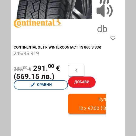
CONTINENTAL XL FR WINTERCONTACT TS 860 S SSR
245/45 R19
00
291.
€
00
388.
€
(569.15 лв.)
ДОБАВИ
СРАВНИ
Купи с
13 x €7.00 (13 x 13.69 BGN)