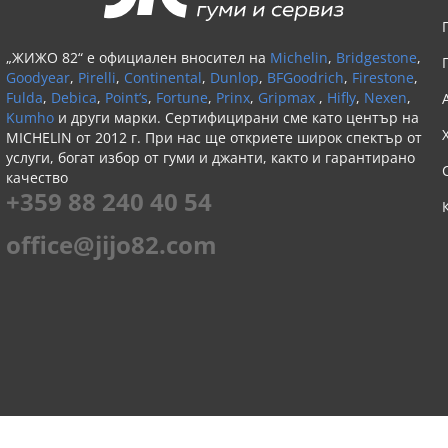
„ЖИЖО 82“ е официален вносител на
Michelin
,
Bridgestone
,
Goodyear
,
Pirelli
,
Continental
,
Dunlop
,
BFGoodrich
,
Firestone
,
Fulda
,
Debica
,
Point’s
,
Fortune
,
Prinx
,
Gripmax
,
Hifly
,
Nexen
,
Kumho
и други марки. Сертифицирани сме като център на
MICHELIN от 2012 г. При нас ще откриете широк спектър от
услуги, богат избор от гуми и джанти, както и гарантирано
качество
+359 88 240 40 54
office@jijo82.com
МЕТОДИ НА ПЛАЩАНЕ