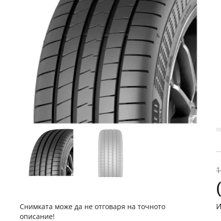
П
Н
1
И
Снимката може да не отговаря на точното
описание!