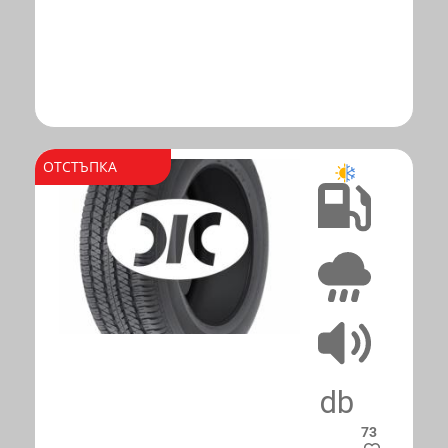
ОТСТЪПКА
C
A
73