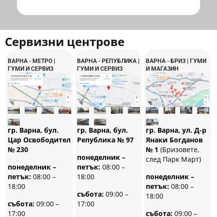
Сервизни центрове
ВАРНА - МЕТРО |
ВАРНА - РЕПУБЛИКА |
ВАРНА - БРИЗ | ГУМИ
ГУМИ И СЕРВИЗ
ГУМИ И СЕРВИЗ
И МАГАЗИН
гр. Варна, бул.
гр. Варна, бул.
гр. Варна, ул. Д-р
Република № 97
Цар Освободител
Янаки Богданов
№ 230
№ 1
(Бризовете,
понеделник –
след Парк Март)
петък:
08:00 –
понеделник –
18:00
петък:
08:00 –
понеделник –
18:00
петък:
08:00 –
събота:
09:00 –
18:00
17:00
събота:
09:00 –
17:00
събота:
09:00 –