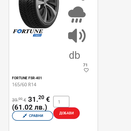
C
B
71
FORTUNE FSR-401
165/60 R14
20
31.
€
00
39.
€
(61.02 лв.)
ДОБАВИ
СРАВНИ