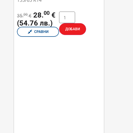
155/65 R14
00
28.
€
00
35.
€
(54.76 лв.)
ДОБАВИ
СРАВНИ