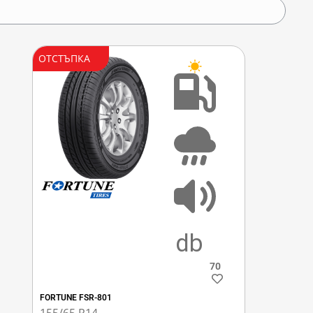
ОТСТЪПКА
D
C
70
FORTUNE FSR-801