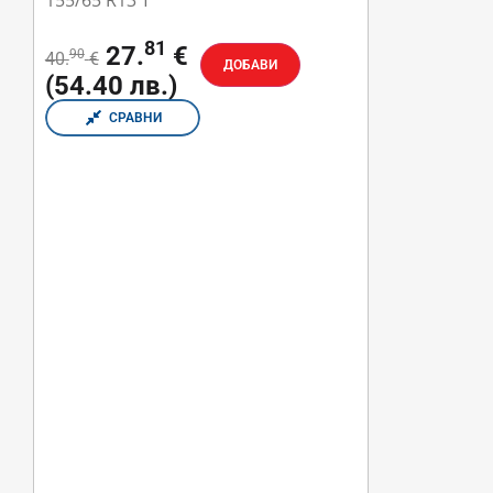
155/65 R13 T
81
27.
€
90
40.
€
ДОБАВИ
(54.40 лв.)
СРАВНИ