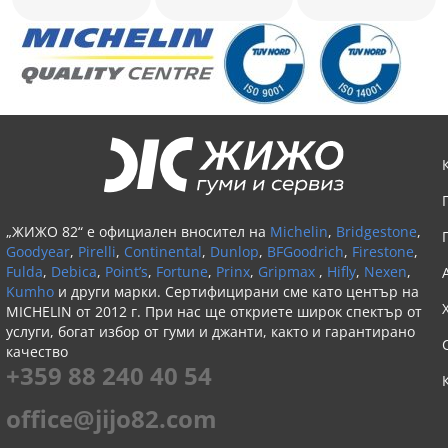
„ЖИЖО 82“ е официален вносител на
Michelin
,
Bridgestone
,
Goodyear
,
Pirelli
,
Continental
,
Dunlop
,
BFGoodrich
,
Firestone
,
Fulda
,
Debica
,
Point’s
,
Fortune
,
Prinx
,
Gripmax
,
Hifly
,
Nexen
,
Kumho
и други марки. Сертифицирани сме като център на
MICHELIN от 2012 г. При нас ще откриете широк спектър от
услуги, богат избор от гуми и джанти, както и гарантирано
качество
+359 88 240 40 54
office@jijo82.com