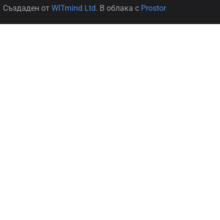
Създаден от
WITmind Ltd.
В облака с
Prostor