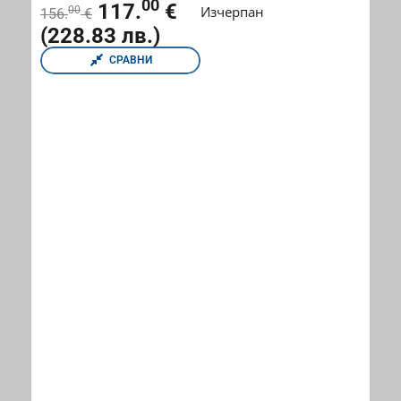
00
117.
€
Изчерпан
00
156.
€
(228.83 лв.)
СРАВНИ