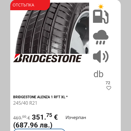
ОТСТЪПКА
B
B
72
BRIDGESTONE ALENZA 1 RFT XL *
245/40 R21
75
351.
€
Изчерпан
00
469.
€
(687.96 лв.)