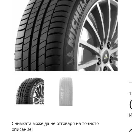
П
Н
1
И
Снимката може да не отговаря на точното
описание!