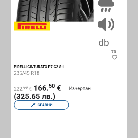
A
70
PIRELLI CINTURATO P7 C2 S-I
235/45 R18
50
166.
€
Изчерпан
00
222.
€
(325.65 лв.)
СРАВНИ