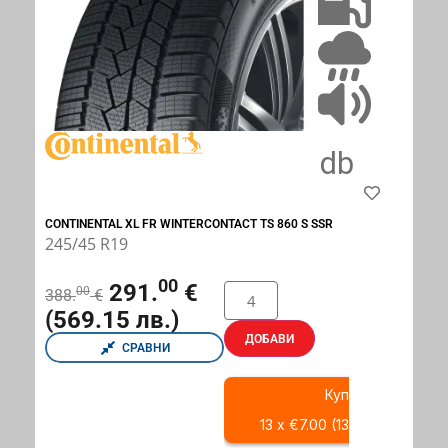
CONTINENTAL XL FR WINTERCONTACT TS 860 S SSR
245/45 R19
00
291.
€
00
388.
€
(569.15 лв.)
ДОБАВИ
СРАВНИ
Купи с
13 x €7.00 (13 x 13.69 BGN)