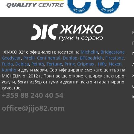
„ЖИЖО 82“ е официален вносител на
Michelin
,
Bridgestone
,
Goodyear
,
Pirelli
,
Continental
,
Dunlop
,
BFGoodrich
,
Firestone
,
Fulda
,
Debica
,
Point’s
,
Fortune
,
Prinx
,
Gripmax
,
Hifly
,
Nexen
,
Kumho
и други марки. Сертифицирани сме като център на
MICHELIN от 2012 г. При нас ще откриете широк спектър от
услуги, богат избор от гуми и джанти, както и гарантирано
качество
+359 88 240 40 54
office@jijo82.com