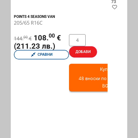
73
POINTS 4 SEASONS VAN
205/65 R16C
00
108.
€
00
144.
€
(211.23 лв.)
ДОБАВИ
СРАВНИ
Купи с
48 вноски по 2.05 EUR (4.01
BGN)