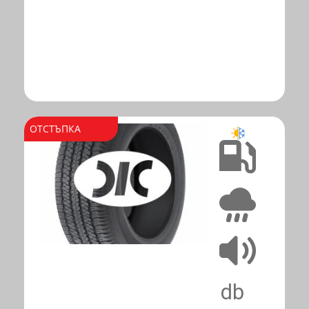
ОТСТЪПКА
C
A