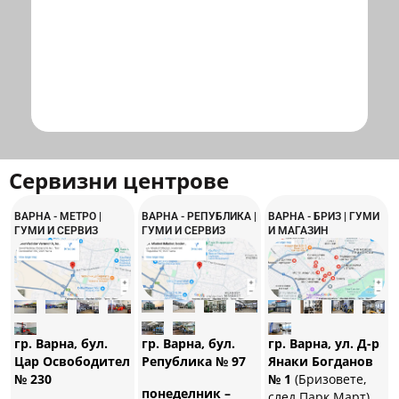
Сервизни центрове
ВАРНА - МЕТРО |
ВАРНА - РЕПУБЛИКА |
ВАРНА - БРИЗ | ГУМИ
ГУМИ И СЕРВИЗ
ГУМИ И СЕРВИЗ
И МАГАЗИН
гр. Варна, бул.
гр. Варна, бул.
гр. Варна, ул. Д-р
Република № 97
Цар Освободител
Янаки Богданов
№ 230
№ 1
(Бризовете,
понеделник –
след Парк Март)