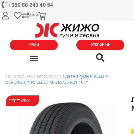
+359 88 240 40 54
00
0.
€
ГУМИ
ОТКРИЙ НИ
Начало
/
Леки автомобили
/ Летни гуми PIRELLI P
ZERO(PZ4) NF0 ELECT XL 265/35 R21 101Y
ОТСТЪПКА