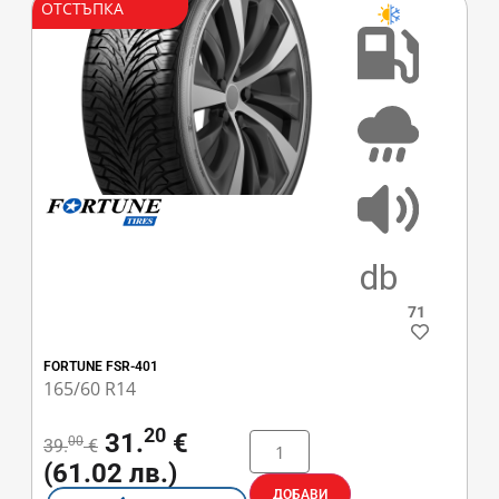
ОТСТЪПКА
C
B
71
FORTUNE FSR-401
165/60 R14
20
31.
€
00
39.
€
(61.02 лв.)
ДОБАВИ