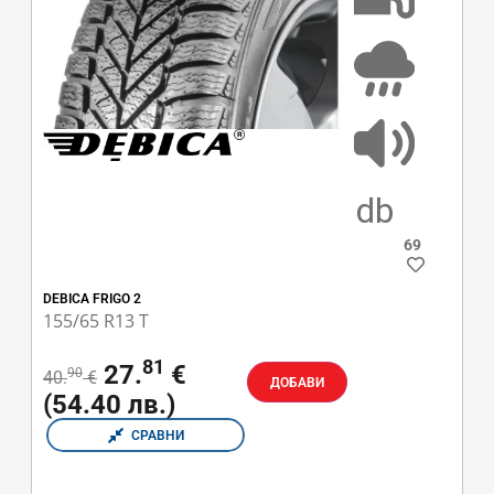
E
F
69
DEBICA FRIGO 2
155/65 R13 T
81
27.
€
90
40.
€
ДОБАВИ
(54.40 лв.)
СРАВНИ