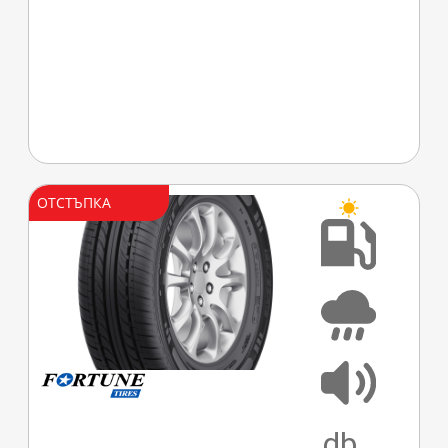
ОТСТЪПКА
D
C