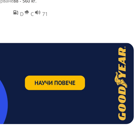
арване
88 - 560 кг.
D
C
71