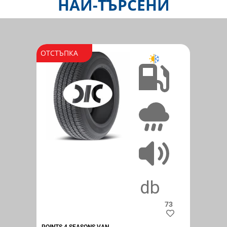
НАЙ-ТЪРСЕНИ
ОТСТЪПКА
C
A
73
POINTS 4 SEASONS VAN