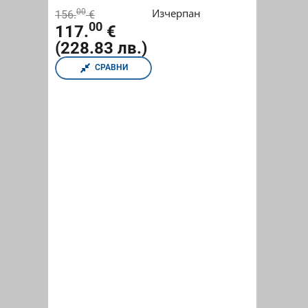
Изчерпан
00
156.
€
00
117.
€
(228.83 лв.)
СРАВНИ